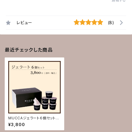
通報する
レビュー
(8)
最近チェックした商品
MUCCAジェラート６個セット
(送料込)【お歳暮 お中元 誕
¥3,800
生日お祝い 内祝い 出産祝
い 結婚祝い 記念日 賞品