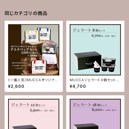
熨斗対応 熨斗 熨斗付き の
し のし付き ギフト 贈り物
お返し】
同じカテゴリの商品
《一番人気》MUCCAオリジナル
MUCCAジェラート８個セット
ロゴ入りデルタバックセット(送料
(送料込)【お歳暮 お中元 誕
¥2,600
¥4,700
別)【オリジナルロゴバック ラン
生日お祝い 内祝い 出産祝
チバック 保温冷バック マイバ
い 結婚祝い 記念日 賞品
ック 保冷バック お買い物バッ
熨斗対応 熨斗 熨斗付き の
ク 内祝い 出産祝い 結婚祝
し のし付き ギフト 贈り物
い 熨斗 熨斗付き のし の
お返し】
し付き ギフト 贈り物 お返
し】