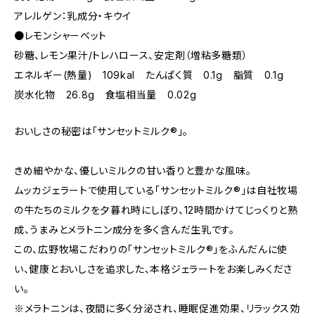
アレルゲン：乳成分・キウイ
●レモンシャーベット
砂糖、レモン果汁/トレハロース、安定剤（増粘多糖類）
エネルギー(熱量) 109kal たんぱく質 0.1g 脂質 0.1g
炭水化物 26.8g 食塩相当量 0.02g
おいしさの秘密は「サンセットミルク®」。
きめ細やかな、優しいミルクの甘い香りと豊かな風味。
ムッカジェラートで使用している「サンセットミルク®」は自社牧場
の牛たちのミルクを夕暮れ時にしぼり、12時間かけてじっくりと熟
成、うまみとメラトニン成分を多く含んだ生乳です。
この、広野牧場こだわりの「サンセットミルク®」をふんだんに使
い、健康とおいしさを追求した、本格ジェラートをお楽しみくださ
い。
※メラトニンは、夜間に多く分泌され、睡眠促進効果、リラックス効