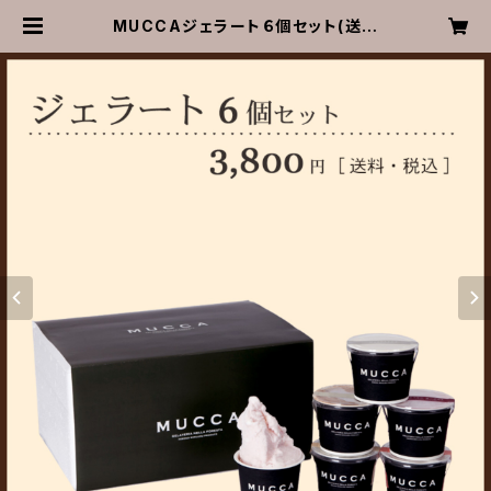
MUCCAジェラート６個セット(送料
込)【お歳暮 お中元 誕生日お祝
い 内祝い 出産祝い 結婚祝い
記念日 賞品 熨斗対応 熨斗 熨
斗付き のし のし付き ギフト 贈
り物 お返し】 | 有限会社広野牧場
オンラインショップ