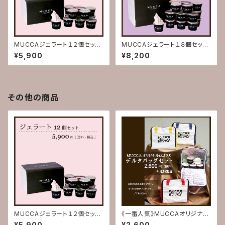
MUCCAジェラート１２個セット
MUCCAジェラート１８個セット
(送料込)【お歳暮 お中元 誕
(送料込)【お歳暮 お中元 誕
¥5,900
¥8,200
生日お祝い 内祝い 出産祝
生日お祝い 内祝い 出産祝
い 結婚祝い 記念日 賞品
い 結婚祝い 記念日 賞品
熨斗対応 熨斗 熨斗付き の
熨斗対応 熨斗 熨斗付き の
し のし付き ギフト 贈り物
し のし付き ギフト 贈り物
お返し】
お返し】
その他の商品
MUCCAジェラート１２個セット
《一番人気》MUCCAオリジナル
(送料込)【お歳暮 お中元 誕
ロゴ入りデルタバックセット(送料
¥5,900
¥2,600