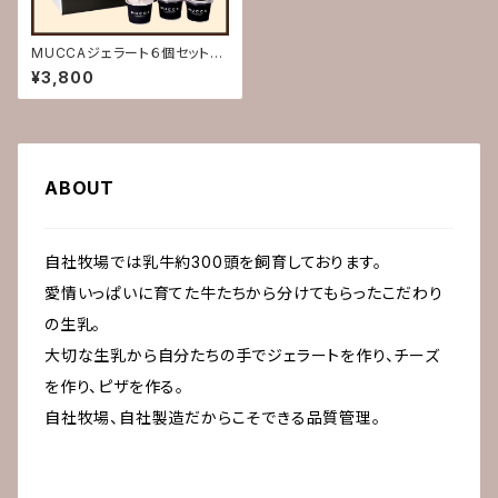
MUCCAジェラート６個セット
(送料込)【お歳暮 お中元 誕
¥3,800
生日お祝い 内祝い 出産祝
い 結婚祝い 記念日 賞品
熨斗対応 熨斗 熨斗付き の
し のし付き ギフト 贈り物
お返し】
ABOUT
自社牧場では乳牛約300頭を飼育しております。
愛情いっぱいに育てた牛たちから分けてもらったこだわり
の生乳。
大切な生乳から自分たちの手でジェラートを作り、チーズ
を作り、ピザを作る。
自社牧場、自社製造だからこそできる品質管理。