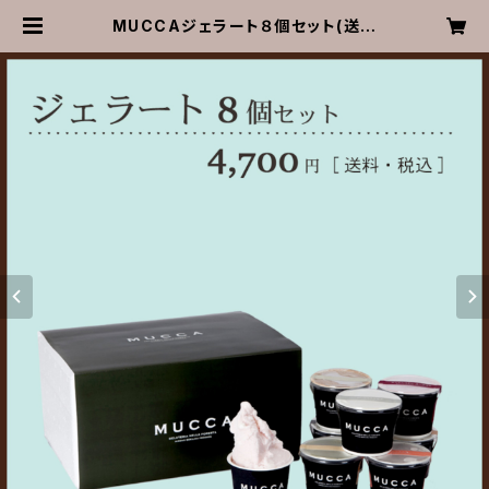
MUCCAジェラート８個セット(送料
込)【お歳暮 お中元 誕生日お祝
い 内祝い 出産祝い 結婚祝い
記念日 賞品 熨斗対応 熨斗 熨
斗付き のし のし付き ギフト 贈
り物 お返し】 | 有限会社広野牧場
オンラインショップ