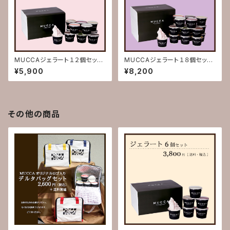
MUCCAジェラート１２個セット
MUCCAジェラート１８個セット
(送料込)【お歳暮 お中元 誕
(送料込)【お歳暮 お中元 誕
¥5,900
¥8,200
生日お祝い 内祝い 出産祝
生日お祝い 内祝い 出産祝
い 結婚祝い 記念日 賞品
い 結婚祝い 記念日 賞品
熨斗対応 熨斗 熨斗付き の
熨斗対応 熨斗 熨斗付き の
し のし付き ギフト 贈り物
し のし付き ギフト 贈り物
お返し】
お返し】
その他の商品