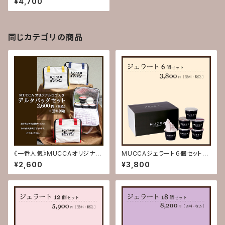
¥4,700
生日お祝い 内祝い 出産祝
い 結婚祝い 記念日 賞品
熨斗対応 熨斗 熨斗付き の
し のし付き ギフト 贈り物
お返し】
同じカテゴリの商品
《一番人気》MUCCAオリジナル
MUCCAジェラート６個セット
ロゴ入りデルタバックセット(送料
(送料込)【お歳暮 お中元 誕
¥2,600
¥3,800
別)【オリジナルロゴバック ラン
生日お祝い 内祝い 出産祝
チバック 保温冷バック マイバ
い 結婚祝い 記念日 賞品
ック 保冷バック お買い物バッ
熨斗対応 熨斗 熨斗付き の
ク 内祝い 出産祝い 結婚祝
し のし付き ギフト 贈り物
い 熨斗 熨斗付き のし の
お返し】
し付き ギフト 贈り物 お返
し】