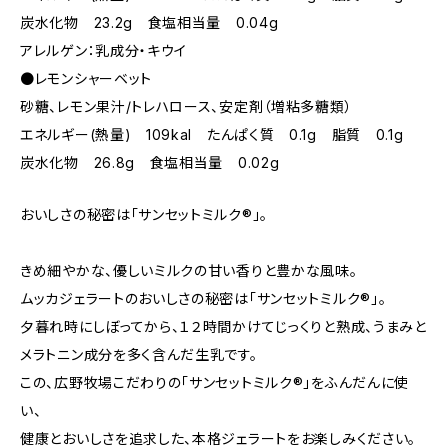
炭水化物 23.2g 食塩相当量 0.04g
アレルゲン：乳成分・キウイ
●レモンシャーベット
砂糖、レモン果汁/トレハロース、安定剤（増粘多糖類）
エネルギー(熱量) 109kal たんぱく質 0.1g 脂質 0.1g
炭水化物 26.8g 食塩相当量 0.02g
おいしさの秘密は「サンセットミルク®」。
きめ細やかな、優しいミルクの甘い香りと豊かな風味。
ムッカジェラートのおいしさの秘密は「サンセットミルク®」。
夕暮れ時にしぼってから、１２時間かけてじっくりと熟成、うまみと
メラトニン成分を多く含んだ生乳です。
この、広野牧場こだわりの「サンセットミルク®」をふんだんに使
い、
健康とおいしさを追求した、本格ジェラートをお楽しみください。