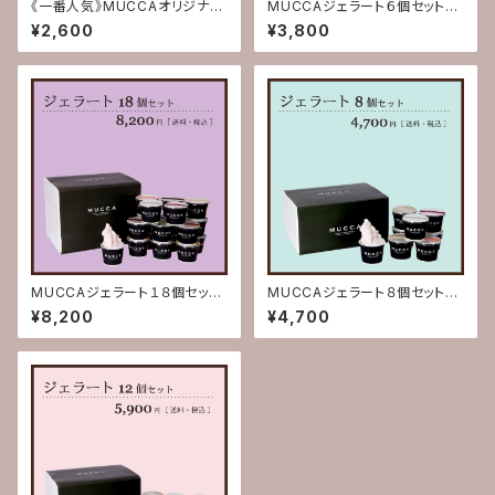
《一番人気》MUCCAオリジナル
MUCCAジェラート６個セット
ロゴ入りデルタバックセット(送料
(送料込)【お歳暮 お中元 誕
¥2,600
¥3,800
別)【オリジナルロゴバック ラン
生日お祝い 内祝い 出産祝
チバック 保温冷バック マイバ
い 結婚祝い 記念日 賞品
ック 保冷バック お買い物バッ
熨斗対応 熨斗 熨斗付き の
ク 内祝い 出産祝い 結婚祝
し のし付き ギフト 贈り物
い 熨斗 熨斗付き のし の
お返し】
し付き ギフト 贈り物 お返
し】
MUCCAジェラート１８個セット
MUCCAジェラート８個セット
(送料込)【お歳暮 お中元 誕
(送料込)【お歳暮 お中元 誕
¥8,200
¥4,700
生日お祝い 内祝い 出産祝
生日お祝い 内祝い 出産祝
い 結婚祝い 記念日 賞品
い 結婚祝い 記念日 賞品
熨斗対応 熨斗 熨斗付き の
熨斗対応 熨斗 熨斗付き の
し のし付き ギフト 贈り物
し のし付き ギフト 贈り物
お返し】
お返し】